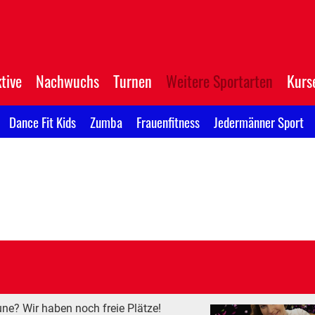
tive
Nachwuchs
Turnen
Weitere Sportarten
Kurs
Dance Fit Kids
Zumba
Frauenfitness
Jedermänner Sport
e? Wir haben noch freie Plätze!