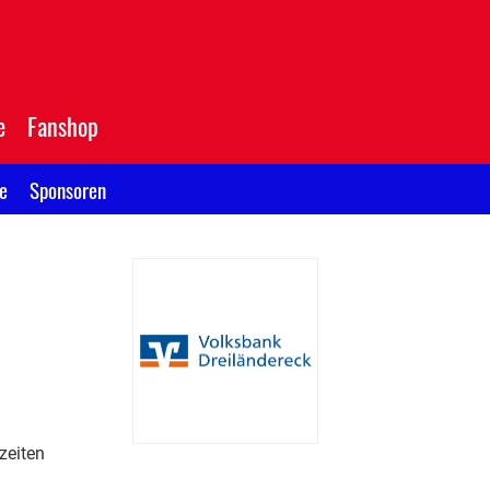
e
Fanshop
e
Sponsoren
zeiten