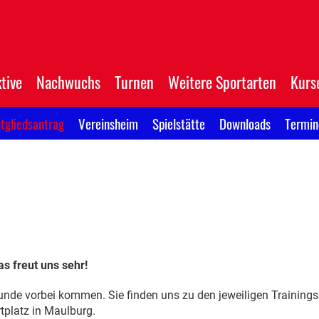
tive
Nachwuchs
Turnen
Weitere Sportarten
Kurs
tgliedsantrag
Vereinsheim
Spielstätte
Downloads
Termin
s freut uns sehr!
tunde vorbei kommen. Sie finden uns zu den jeweiligen Trainings
tplatz in Maulburg.